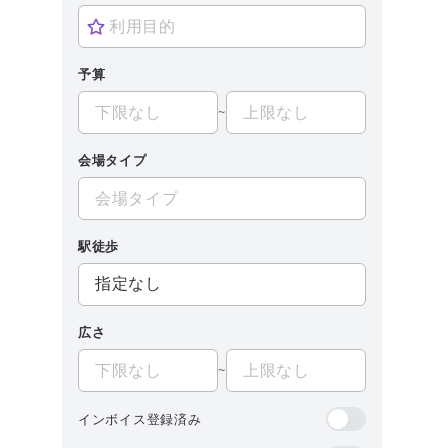
予算
~
会場タイプ
駅徒歩
広さ
~
インボイス登録済み