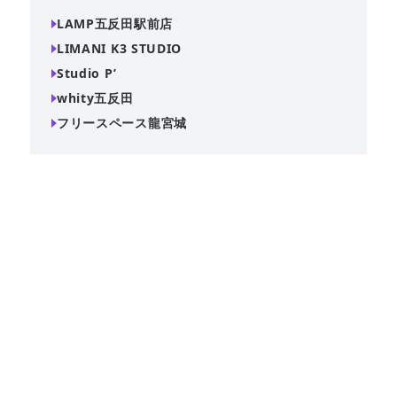
LAMP五反田駅前店
LIMANI K3 STUDIO
Studio P’
whity五反田
フリースペース龍宮城
🈲禁止事項について🈲・調理NGです。焼肉・たこ焼き・鍋
等のホットプレートやガスコンロ等での調理NG・建物内や
建物周辺は”完全禁煙”です。近隣のコンビニ等で喫煙願いま
す・コールをかけての飲酒、カラ...