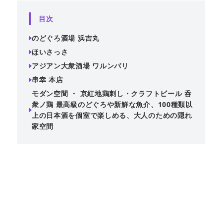
目次
のどぐろ酒場 浜吉丸
ほいさっさ
アジアン大衆酒場 ワルンバリ
串幸 本店
モダン空間 ・ 京紅地鶏刺し・クラフトビール 呑
衆ノ鶏 最高級のどぐろや新鮮な魚介、100種類以
上の日本酒を個室で楽しめる、大人のための隠れ
家空間
蒲田駅から徒歩2分の「のどぐろ酒場 浜吉丸」では、新潟県
糸魚川直送の地魚や最高級のどぐろを味わえます。