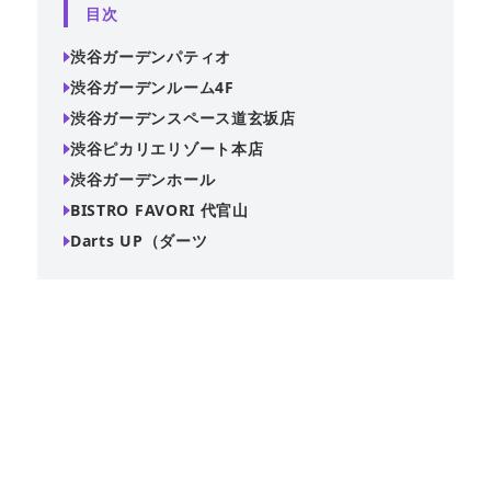
目次
渋谷ガーデンパティオ
渋谷ガーデンルーム4F
渋谷ガーデンスペース道玄坂店
渋谷ピカリエリゾート本店
渋谷ガーデンホール
BISTRO FAVORI 代官山
Darts UP（ダーツ
渋谷駅徒歩2分、系列最大規模の貸切パーティースペース
『渋谷ガーデンパティオ』。着席70名・立食100名収容、
ステージ付き・4面プロジェクター完備でインドアガーデン
風の開放感ある空間。