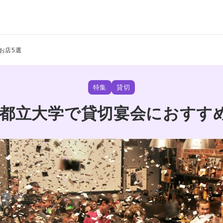
お店5選
特集
貸切
都立大学で貸切宴会におすす