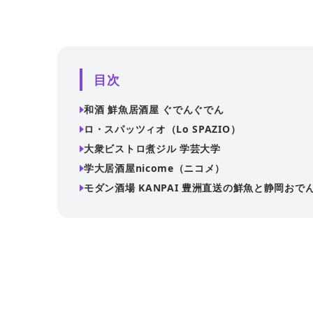
目次
和酒 鮮魚居酒屋 ぐでんぐでん
ロ・スパッツィオ（Lo SPAZIO）
大衆ビストロ煮ジル 学芸大学
学大居酒屋nicome（ニコメ）
モダン酒場 KANPAI 豊洲直送の鮮魚と静岡おで
小上がりのお座敷には65インチの大型テレビを完備し