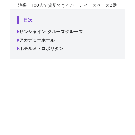
池袋｜100人で貸切できるパーティースペース2選
目次
サンシャイン クルーズクルーズ
アカデミーホール
ホテルメトロポリタン
地上210mからの絶景とともに、華やかな革新フレンチを楽
しめる特別な時間を過ごしてみませんか？