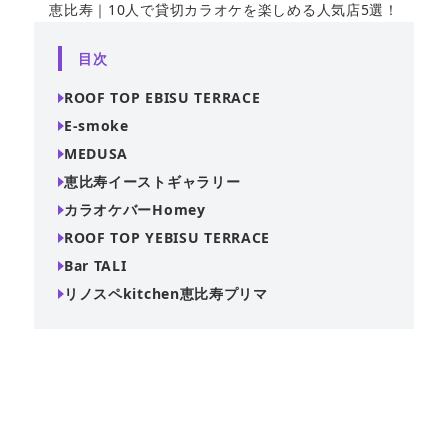
恵比寿｜10人で貸切カラオケを楽しめる人気店5選！
目次
ROOF TOP EBISU TERRACE
E-smoke
MEDUSA
恵比寿イーストギャラリー
カラオケバーHomey
ROOF TOP YEBISU TERRACE
Bar TALI
リノスペkitchen恵比寿プリマ
貸切パーティーの利用はもちろん、デートや誕生日会、合
コンにも最適です！