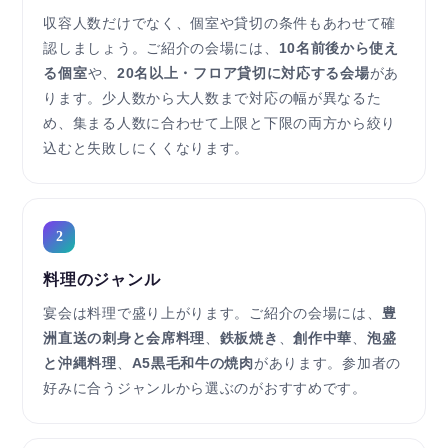
収容人数だけでなく、個室や貸切の条件もあわせて確
認しましょう。ご紹介の会場には、
10名前後から使え
る個室
や、
20名以上・フロア貸切に対応する会場
があ
ります。少人数から大人数まで対応の幅が異なるた
め、集まる人数に合わせて上限と下限の両方から絞り
込むと失敗しにくくなります。
2
料理のジャンル
宴会は料理で盛り上がります。ご紹介の会場には、
豊
洲直送の刺身と会席料理
、
鉄板焼き
、
創作中華
、
泡盛
と沖縄料理
、
A5黒毛和牛の焼肉
があります。参加者の
好みに合うジャンルから選ぶのがおすすめです。