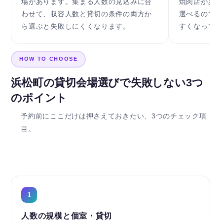
場があります。集まる人数の見込みに合
焼肉店があ
わせて、収容人数と貸切の条件の両方か
選べるので
ら選ぶと失敗しにくくなります。
すくなって
HOW TO CHOOSE
浜松町の貸切会場選びで失敗しない3つ
のポイント
予約前にここだけは押さえておきたい、3つのチェック項
目。
1
人数の規模と個室・貸切