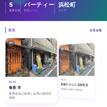
気にあわせて選べます。
5
パーティー
浜松町
厳選会場
対応シーン
エリア
5
目次
全
会場
01
02
03
No.0
東
創作
No.02
No.01
店
鉄板や かんろ 浜松町店
食彩 市
厳選肉と海鮮の鉄板焼き
豊洲直送の刺身と会席の個室居
酒屋