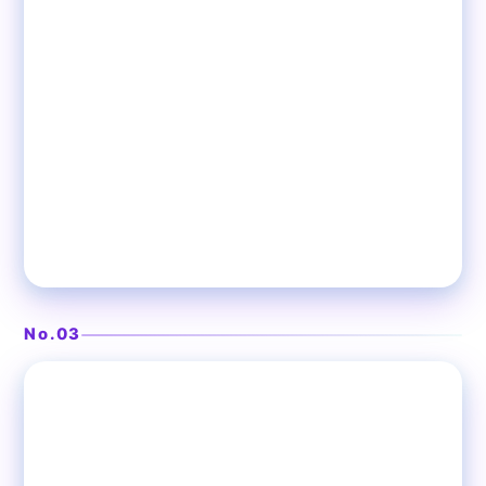
No.03
❯