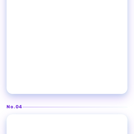
No.04
❯