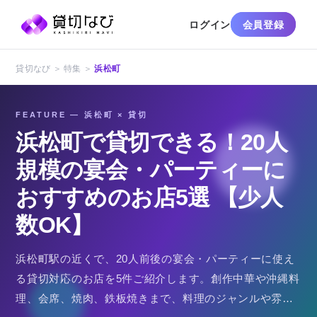
ログイン
会員登録
貸切なび ＞ 特集 ＞
浜松町
FEATURE — 浜松町 × 貸切
浜松町で貸切できる！20人
規模の宴会・パーティーに
おすすめのお店5選 【少人
数OK】
浜松町駅の近くで、20人前後の宴会・パーティーに使え
る貸切対応のお店を5件ご紹介します。創作中華や沖縄料
理、会席、焼肉、鉄板焼きまで、料理のジャンルや雰囲