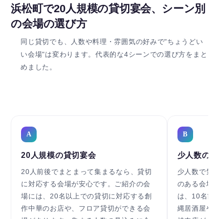
浜松町で20人規模の貸切宴会、シーン別
の会場の選び方
同じ貸切でも、人数や料理・雰囲気の好みで"ちょうどい
い会場"は変わります。代表的な4シーンでの選び方をまと
めました。
A
B
20人規模の貸切宴会
少人数の宴
20人前後でまとまって集まるなら、貸切
少人数で気
に対応する会場が安心です。ご紹介の会
のある会場
場には、20名以上での貸切に対応する創
は、10名前
作中華のお店や、フロア貸切ができる会
縄居酒屋や