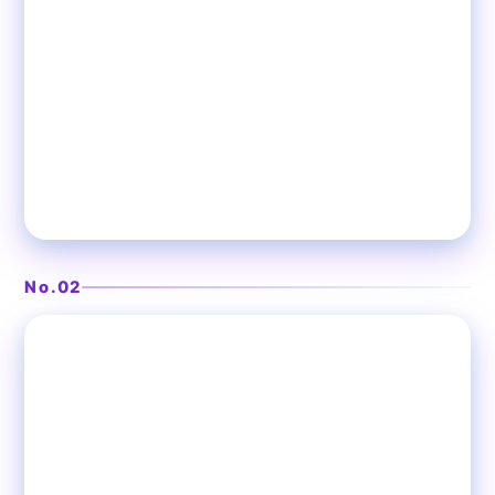
厳選肉と海鮮の鉄板焼き
鉄板や かんろ 浜松町店
No.02
❯
大門
鉄板焼き