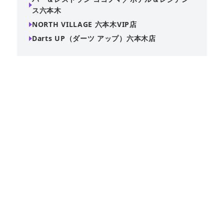
ス六本木
NORTH VILLAGE 六本木VIP店
Darts UP（ダーツ アップ）六本木店
落ち着いた雰囲気の中で、大切な人との時間を過ごせま
す。