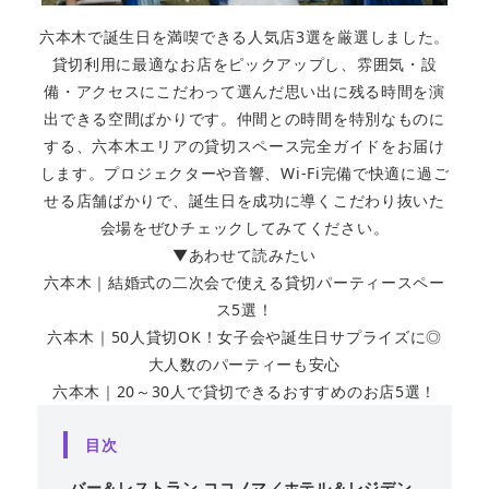
六本木で誕生日を満喫できる人気店3選を厳選しました。
貸切利用に最適なお店をピックアップし、雰囲気・設
備・アクセスにこだわって選んだ思い出に残る時間を演
出できる空間ばかりです。仲間との時間を特別なものに
する、六本木エリアの貸切スペース完全ガイドをお届け
します。プロジェクターや音響、Wi-Fi完備で快適に過ご
せる店舗ばかりで、誕生日を成功に導くこだわり抜いた
会場をぜひチェックしてみてください。
▼あわせて読みたい
六本木｜結婚式の二次会で使える貸切パーティースペー
ス5選！
六本木｜50人貸切OK！女子会や誕生日サプライズに◎
大人数のパーティーも安心
六本木｜20～30人で貸切できるおすすめのお店5選！
目次
バー＆レストラン ココノマ／ホテル＆レジデン