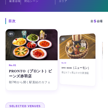
厳選会場
対応シーン
エリア
料理を掘りごたつ個室で楽しめる店、そして本場の韓国
家庭料理の店です。貸切の可否と受け付ける人数は会場
ごとに異なり、相談のうえで決まる店もあるため、各会
5
目次
全
会場
場の詳細とあわせてご確認ください。
01
02
03
No.0
No.02
No.01
焼
new-mon（ニューモン）
国産
PRONTO（プロント）ビ
昼はカフェ夜はネオ大衆酒場
ーンズ赤羽店
朝7時から開く駅直結のカフェ
SELECTED VENUES