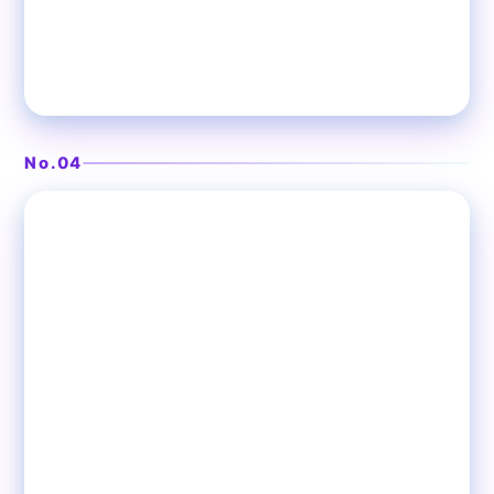
大山鶏の創作料理と掘りごたつ個室
いいとこ鶏 赤羽店
No.04
❯
赤羽
鶏料理