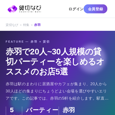
ログイン
会員登録
貸切なび ＞ 特集 ＞
赤羽
FEATURE — 赤羽 × 貸切
赤羽で20人~30人規模の貸
切パーティーを楽しめるオ
ススメのお店5選
赤羽は駅のまわりに居酒屋やカフェが集まり、20人から
30人ほどの集まりにちょうどよい会場を選びやすいエリ
アです。この記事では、赤羽の5軒を紹介します。駅直結
のカフェ、昼はカフェ夜はネオ大衆酒場になる店、完全
5
パーティー
赤羽
個室のある焼鳥居酒屋、鳥取県産の大山鶏を使った創作