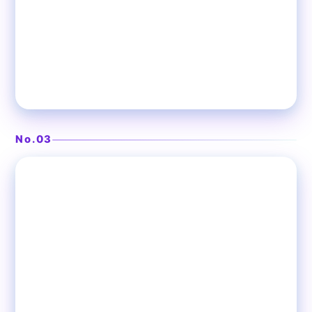
国産若鳥の焼鳥と完全個室
焼鳥居酒屋 鳥王 赤羽店
No.03
❯
赤羽
居酒屋