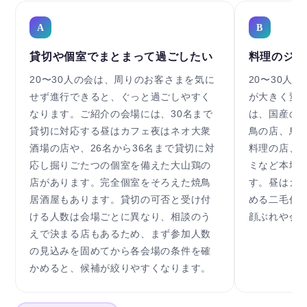
A
B
貸切や個室でまとまって過ごしたい
料理のジャ
20〜30人の会は、周りのお客さまを気に
20〜30人
せず進行できると、ぐっと過ごしやすく
が大きく変
なります。ご紹介の会場には、30名まで
は、国産の
貸切に対応する昼はカフェ夜はネオ大衆
鳥の店、鳥
酒場の店や、26名から36名まで貸切に対
料理の店、
応し掘りごたつの個室を備えた大山鶏の
ミなど本場
店があります。完全個室をそろえた焼鳥
す。昼はカ
居酒屋もあります。貸切の可否と受け付
める二毛作
ける人数は会場ごとに異なり、相談のう
顔ぶれや会
えで決まる店もあるため、まず参加人数
の見込みを固めてから各会場の条件を確
かめると、候補が絞りやすくなります。