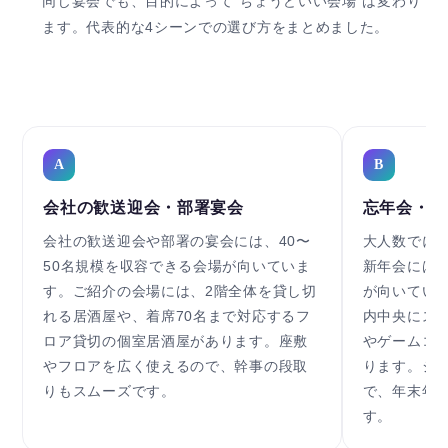
同じ宴会でも、目的によって"ちょうどいい会場"は変わり
ます。代表的な4シーンでの選び方をまとめました。
A
B
会社の歓送迎会・部署宴会
忘年会・新
会社の歓送迎会や部署の宴会には、40〜
大人数でに
50名規模を収容できる会場が向いていま
新年会には
す。ご紹介の会場には、2階全体を貸し切
が向いてい
れる居酒屋や、着席70名まで対応するフ
内中央にス
ロア貸切の個室居酒屋があります。座敷
やゲームコ
やフロアを広く使えるので、幹事の段取
ります。ジ
りもスムーズです。
で、年末年
す。