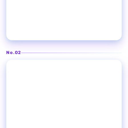
個室で味わう多彩な創作料理
くいもの屋 わん 阪急大井町ガ
ーデン店
No.02
❯
大井町
居酒屋