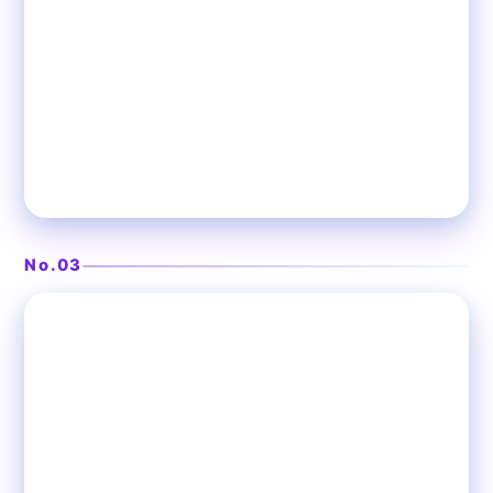
炭火とさつま知覧どりの和モダン個室
炭火と酒 竹蔵 大井町店
No.03
❯
大井町
居酒屋