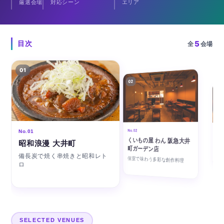
厳選会場
対応シーン
エリア
5
目次
全
会場
01
02
03
No.0
No.02
No.01
炭
くいもの屋 わん 阪急大井
昭和浪漫 大井町
炭火
町ガーデン店
ン個
備長炭で焼く串焼きと昭和レト
個室で味わう多彩な創作料理
ロ
SELECTED VENUES