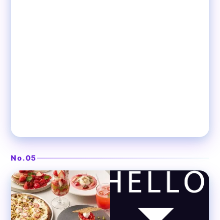
豊洲市場の鮮魚が自慢の海鮮居酒屋
豊洲市場 さかな酒場 魚星 大井
❯
町店
No.05
大井町
居酒屋