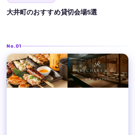
大井町のおすすめ貸切会場5選
備長炭で焼く串焼きと昭和レトロ
❯
昭和浪漫 大井町
No.01
大井町
居酒屋