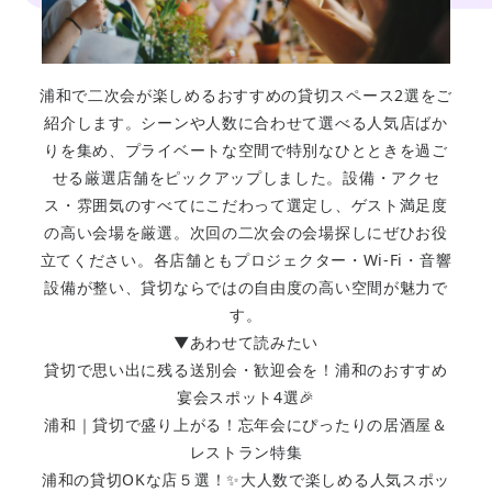
浦和で二次会が楽しめるおすすめの貸切スペース2選をご
紹介します。シーンや人数に合わせて選べる人気店ばか
りを集め、プライベートな空間で特別なひとときを過ご
せる厳選店舗をピックアップしました。設備・アクセ
ス・雰囲気のすべてにこだわって選定し、ゲスト満足度
の高い会場を厳選。次回の二次会の会場探しにぜひお役
立てください。各店舗ともプロジェクター・Wi-Fi・音響
設備が整い、貸切ならではの自由度の高い空間が魅力で
す。
▼あわせて読みたい
貸切で思い出に残る送別会・歓迎会を！浦和のおすすめ
宴会スポット4選🎉
浦和｜貸切で盛り上がる！忘年会にぴったりの居酒屋＆
レストラン特集
浦和の貸切OKな店５選！✨大人数で楽しめる人気スポッ