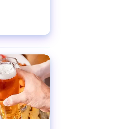
❯
ダイニングバー
ジャンル
着席35〜60名
収容人数
梅田駅 徒歩5分
交通手段