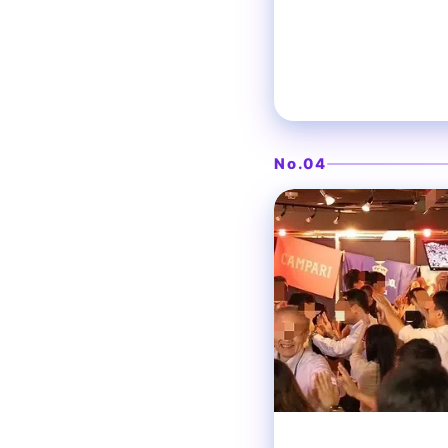
DJ機材も揃うイベント
Pumpkin R
No.04
梅田
ダイニングバー