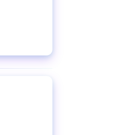
5:00〜翌4:30
営業時間
❯
ビュッフェ
ジャンル
最大170名
収容人数