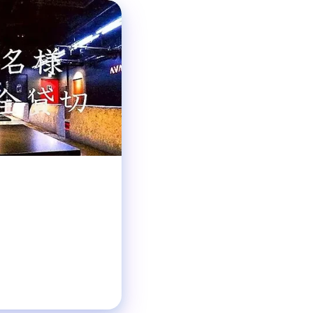
ダイニングバー
ジャンル
着席45名
収容人数
北新地駅 徒歩5分
交通手段
18:00〜翌5:00
営業時間