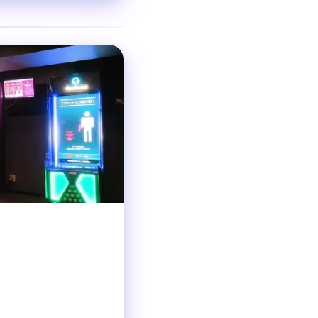
❯
ダイニングバー
ジャンル
全87席
収容人数
梅田駅 徒歩5分
交通手段
20:00〜翌7:00(
営業時間