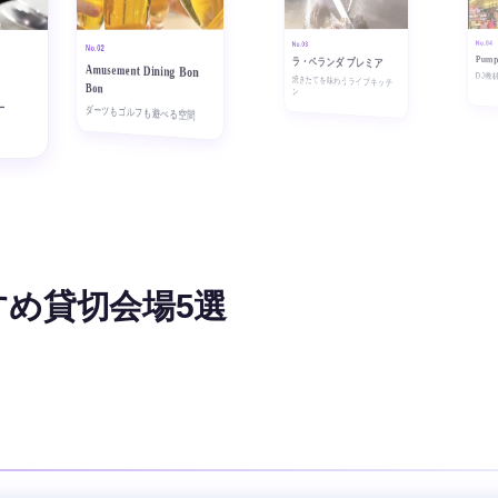
No.04
No.03
No.02
Pump
ラ・ベランダ プレミア
Amusement Dining Bon
DJ機
焼きたてを味わうライブキッチ
Bon
ン
ー
ダーツもゴルフも遊べる空間
すめ貸切会場5選
ニター
田北新地店