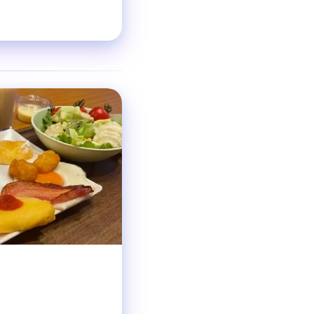
❯
イタリアン
ジャンル
最大200名
収容人数
東梅田駅 徒歩3分
交通手段
【ディナー】17:30〜
営業時間