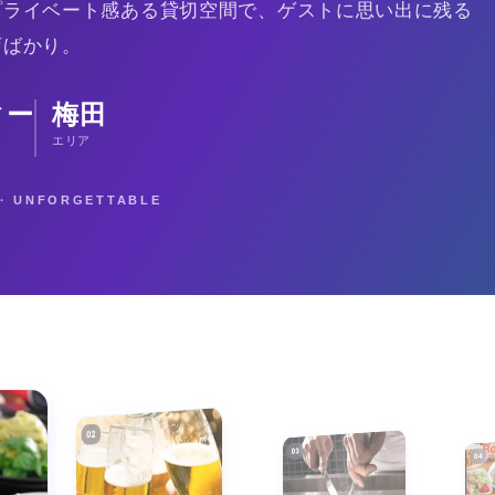
プライベート感ある貸切空間で、ゲストに思い出に残る
店ばかり。
ィー
梅田
エリア
E · UNFORGETTABLE
02
03
04