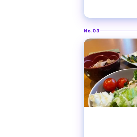
焼きたてを味わうライ
ラ・ベラン
No.03
東梅田
イタリアン