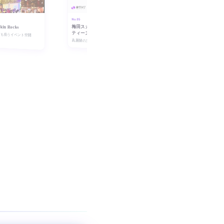
No.05
kin Rocks
梅田スカイビル 貸切パー
ティースペース
材も揃うイベント空間
高層階の窓から夜景を望む個室
❯