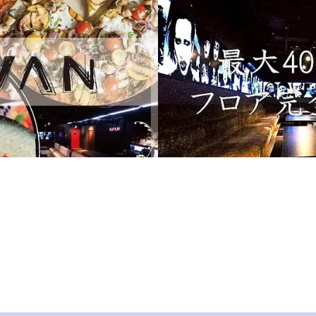
ー
る空間