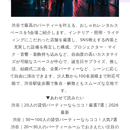
渋谷で最高のパーティーを叶える、おしゃれレンタルス
ペースを5会場ご紹介します。インテリア・照明・ライテ
ィングにこだわった店舗を厳選し、SNS映えする内装と
充実した設備を両立した構成。プロジェクター・マイ
ク・音響・装飾持ち込みなど、自由度の高いカスタマイ
ズが可能なスペースが中心で、誕生日サプライズ、推し
活、結婚式二次会、企業パーティーなど、シーンに応じ
て自由に演出できます。少人数から100名規模まで対応可
能で、渋谷駅徒歩圏で集合・解散ともスムーズな立地で
す。
▼あわせて読みたい
渋谷｜20人の貸切パーティーならココ！厳選7選｜2026
最新
渋谷｜50〜100人の貸切パーティーならココ！人気7選
渋谷｜20〜30人のパーティールームでおさえたい注目の