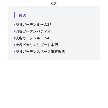
6選
目次
渋谷ガーデンルーム3F
渋谷ガーデンパティオ
渋谷ガーデンルーム4F
渋谷ピカリエリゾート本店
渋谷ガーデンスペース道玄坂店
渋谷駅徒歩2分、ドライフラワー内装が映える貸切パーティ
ースペース『渋谷ガーデンルーム3F』。着席36名・立食45
名、ナチュラルでオシャレな空間でレンタルスペース利用
も可能。