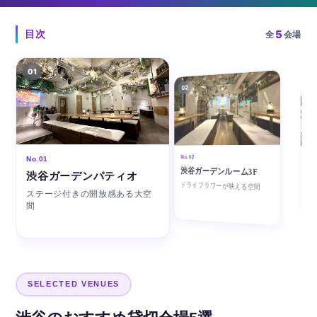
5
目次
全
会場
01
02
03
No.0
No.02
No.01
渋
渋谷ガーデンルーム3F
渋谷ガーデンパティオ
店
ドライフラワーが映える空間
ラグ
ステージ付きの開放感ある大空
空間
間
SELECTED VENUES