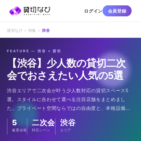
ログイン
会員登録
貸切なび ＞ 特集 ＞
渋谷
FEATURE — 渋谷 × 貸切
【渋谷】少人数の貸切二次
会でおさえたい人気の5選
渋谷エリアで二次会が叶う少人数対応の貸切スペース5
選。スタイルに合わせて選べる注目店舗をまとめまし
た。プライベート空間ならではの自由度と、本格設備・
好立地が揃った人気店。
5
二次会
渋谷
厳選会場
対応シーン
エリア