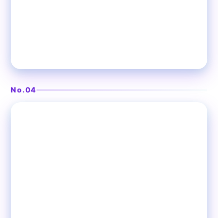
木のオブジェが映えるおしゃれ空間
Casa Asteion（カーサ アステ
ィオン）
No.04
❯
渋谷
ダイニングバー