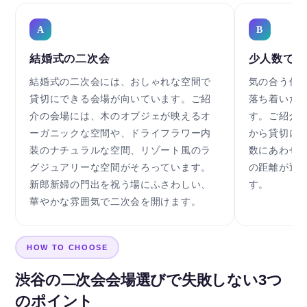
A
B
結婚式の二次会
少人数でア
結婚式の二次会には、おしゃれな空間で
気の合う仲
貸切にできる会場が向いています。ご紹
落ち着いた
介の会場には、木のオブジェが映えるオ
す。ご紹介
ーガニックな空間や、ドライフラワー内
から貸切に
装のナチュラルな空間、リゾート風のラ
数にあわせ
グジュアリーな空間がそろっています。
の距離が近
新郎新婦の門出を祝う場にふさわしい、
す。
華やかな雰囲気で二次会を開けます。
HOW TO CHOOSE
渋谷の二次会会場選びで失敗しない3つ
のポイント