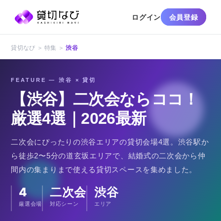
ログイン
会員登録
貸切なび ＞ 特集 ＞
渋谷
FEATURE — 渋谷 × 貸切
【渋谷】二次会ならココ！
厳選4選｜2026最新
二次会にぴったりの渋谷エリアの貸切会場4選。渋谷駅か
ら徒歩2〜5分の道玄坂エリアで、結婚式の二次会から仲
間内の集まりまで使える貸切スペースを集めました。
4
二次会
渋谷
厳選会場
対応シーン
エリア