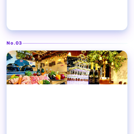
本格ビストロ料理の隠れ家
渋谷ガーデンスペース道玄坂
❯
店
No.03
渋谷
ビストロ肉酒場