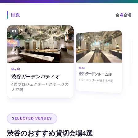
4
目次
全
会場
01
02
03
No.0
No.02
No.01
渋
渋谷ガーデンルーム3F
玄
渋谷ガーデンパティオ
ドライフラワーが映える空間
本格
4面プロジェクターとステージの
大空間
SELECTED VENUES
渋谷のおすすめ貸切会場4選