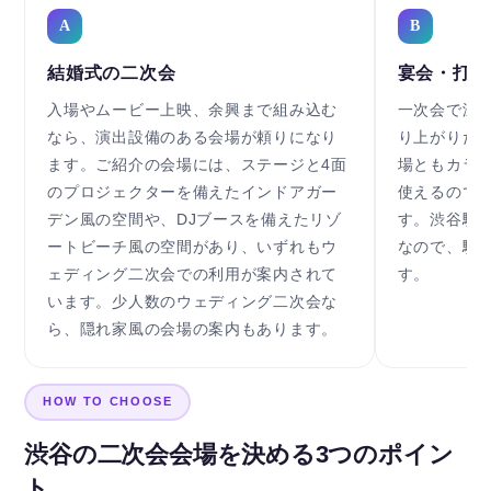
A
B
結婚式の二次会
宴会・打ち
入場やムービー上映、余興まで組み込む
一次会で温
なら、演出設備のある会場が頼りになり
り上がりた
ます。ご紹介の会場には、ステージと4面
場ともカラオ
のプロジェクターを備えたインドアガー
使えるので
デン風の空間や、DJブースを備えたリゾ
す。渋谷駅
ートビーチ風の空間があり、いずれもウ
なので、駅
ェディング二次会での利用が案内されて
す。
います。少人数のウェディング二次会な
ら、隠れ家風の会場の案内もあります。
HOW TO CHOOSE
渋谷の二次会会場を決める3つのポイン
ト