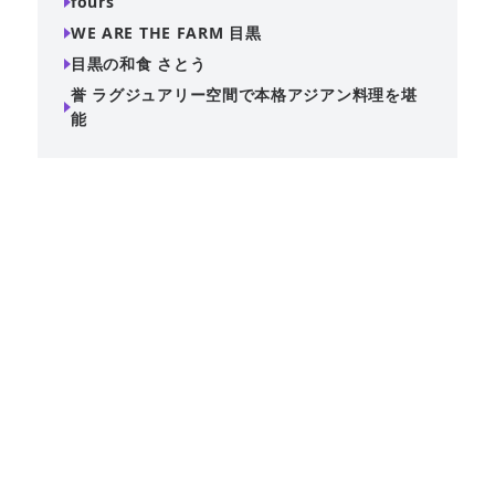
fours
WE ARE THE FARM 目黒
目黒の和食 さとう
誉 ラグジュアリー空間で本格アジアン料理を堪
能
目黒駅徒歩1分という抜群の立地にあるアジアンダイニン
グ。