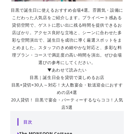
目黒で誕生日に使えるおすすめ会場4選。雰囲気・設備に
こだわった人気店をご紹介します。プライベート感ある
貸切空間で、ゲストに思い出に残る時間を提供できるお
店ばかり。アクセス良好な立地と、シーンに合わせた多
彩な空間演出で、誕生日を成功に導く厳選スポットをま
とめました。スタッフのきめ細やかな対応と、多彩な料
理プラン・コースで満足度の高い時間を演出。ぜひ会場
選びの参考にしてください。
▼あわせて読みたい
目黒｜誕生日会を貸切で楽しめるお店
目黒×貸切×30人～対応！大人数宴会・歓送迎会におすす
めの店4選
20人貸切！ 目黒で宴会・パーティーするならココ！人気
店5選
目次
The MONSOON Cottage