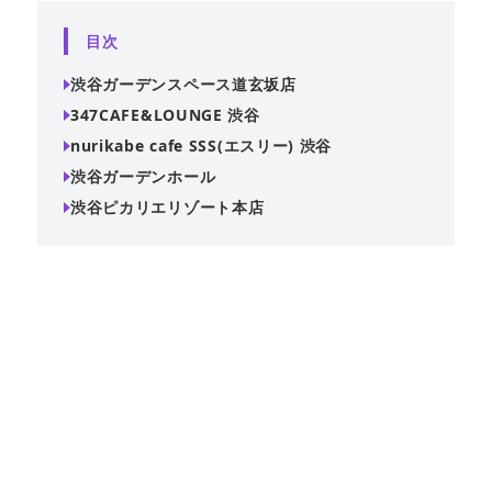
目次
渋谷ガーデンスペース道玄坂店
347CAFE&LOUNGE 渋谷
nurikabe cafe SSS(エスリー) 渋谷
渋谷ガーデンホール
渋谷ピカリエリゾート本店
渋谷駅徒歩5分、本格ビストロ料理が楽しめる貸切パーティ
ースペース『渋谷ガーデンスペース道玄坂店』。着席40
名・立食65名収容、隠れ家風ウッディな空間でビストロ肉
酒場の本格料理を堪能できる。