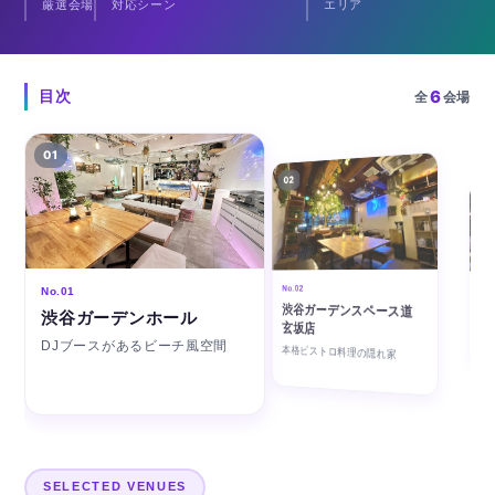
厳選会場
対応シーン
エリア
6
目次
全
会場
01
02
03
No.0
No.02
No.01
din
渋谷ガーデンスペース道
渋谷ガーデンホール
渋
玄坂店
36
DJブースがあるビーチ風空間
遊び
本格ビストロ料理の隠れ家
SELECTED VENUES