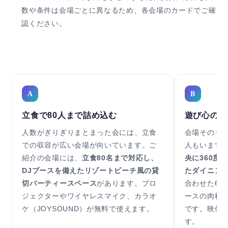
数や条件は会場ごとに異なるため、各会場のカードでご確
認ください。
A
B
立食で80人まで詰め込む
遊び心のあ
人数がぎりぎりまとまった会には、立食
会場そのも
での収容が広い会場が向いています。ご
人もいます
紹介の会場には、
立食80名まで対応し、
央に360度
DJブースを備えたリゾートビーチ風の貸
たダイニン
切パーティースペース
があります。プロ
合わせた6
ジェクターやワイヤレスマイク、カラオ
ースの肉料
ケ（JOYSOUND）が無料で使えます。
です。映像
す。