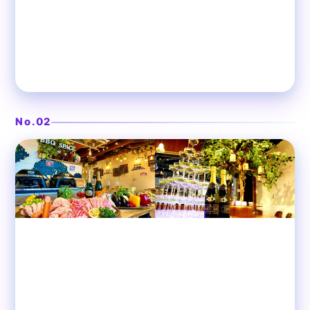
本格ビストロ料理の隠れ家
渋谷ガーデンスペース道玄坂
❯
店
No.02
渋谷
ビストロ肉酒場