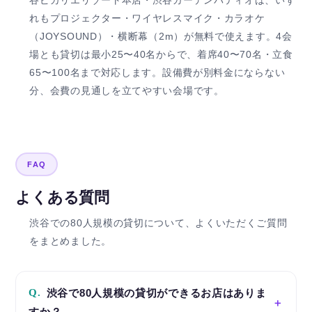
谷ピカリエリゾート本店・渋谷ガーデンパティオは、いず
れもプロジェクター・ワイヤレスマイク・カラオケ
（JOYSOUND）・横断幕（2m）が無料で使えます。4会
場とも貸切は最小25〜40名からで、着席40〜70名・立食
65〜100名まで対応します。設備費が別料金にならない
分、会費の見通しを立てやすい会場です。
FAQ
よくある質問
渋谷での80人規模の貸切について、よくいただくご質問
をまとめました。
Q.
渋谷で80人規模の貸切ができるお店はありま
すか？