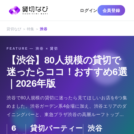
ログイン
会員登録
貸切なび ＞ 特集 ＞
渋谷
FEATURE — 渋谷 × 貸切
【渋谷】80人規模の貸切で
迷ったらココ！おすすめ6選
｜2026年版
渋谷で80人規模の貸切に迷ったら見てほしいお店を6つ集
めました。渋谷ガーデン系4会場に加え、渋谷エリアのダ
イニングバーと、東急プラザ渋谷の高層ルーフトップで
す。
6
貸切パーティー
渋谷