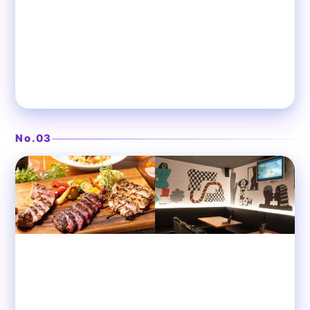
360度アイランドカウンターの遊び場
❯
dining & bar KITSUNE 渋谷
No.03
渋谷
ダイニングバー