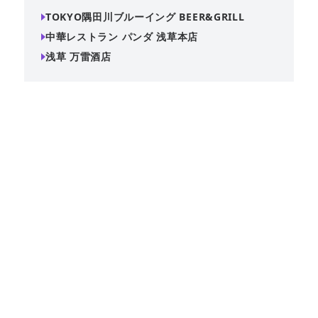
TOKYO隅田川ブルーイング BEER&GRILL
中華レストラン パンダ 浅草本店
浅草 万雷酒店
浅草エリアで貸切パーティーに対応する『TOKYO隅田川ブ
ルーイング BEER&GRILL』。記事「【浅草】貸切で忘年会
ができるお店」で紹介された貸切対応スペースです。