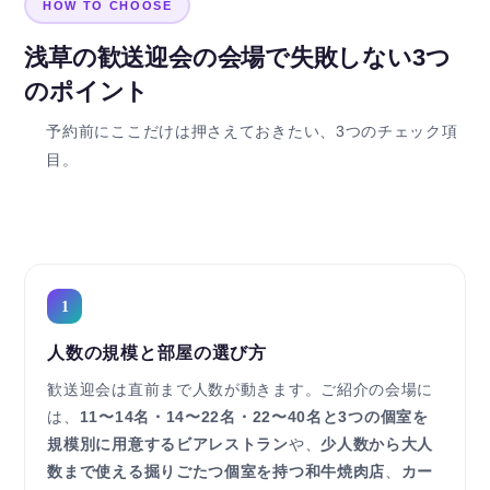
HOW TO CHOOSE
浅草の歓送迎会の会場で失敗しない3つ
のポイント
予約前にここだけは押さえておきたい、3つのチェック項
目。
1
人数の規模と部屋の選び方
歓送迎会は直前まで人数が動きます。ご紹介の会場に
は、
11〜14名・14〜22名・22〜40名と3つの個室を
規模別に用意するビアレストラン
や、
少人数から大人
数まで使える掘りごたつ個室を持つ和牛焼肉店
、
カー