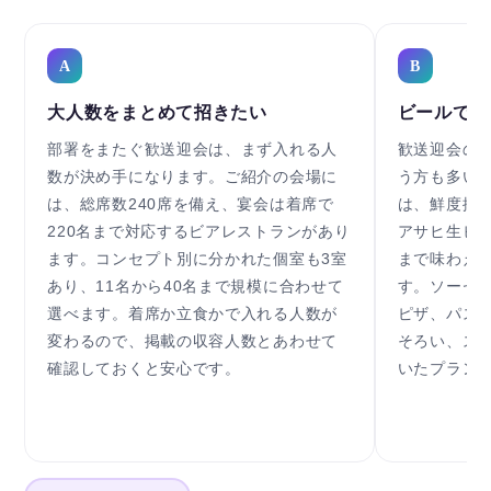
A
B
大人数をまとめて招きたい
ビールで乾
部署をまたぐ歓送迎会は、まず入れる人
歓送迎会の
数が決め手になります。ご紹介の会場に
う方も多い
は、総席数240席を備え、宴会は着席で
は、鮮度抜
220名まで対応するビアレストランがあり
アサヒ生ビ
ます。コンセプト別に分かれた個室も3室
まで味わえ
あり、11名から40名まで規模に合わせて
す。ソーセ
選べます。着席か立食かで入れる人数が
ピザ、パス
変わるので、掲載の収容人数とあわせて
そろい、ス
確認しておくと安心です。
いたプラン