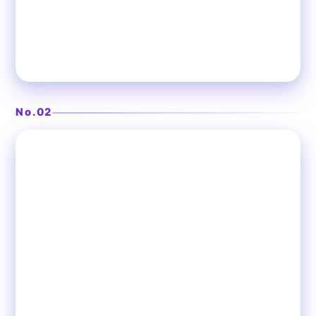
鮮度抜群の生ビールと料理
フラムドール
No.02
❯
浅草
ビアレストラン