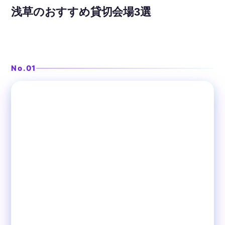
浅草のおすすめ貸切会場3選
肉寿司とシュラスコの食べ放題
ミートダイニング 田原町店
No.01
❯
田原町
肉バル