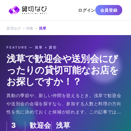
ログイン
会員登録
貸切なび ＞ 特集 ＞
浅草
FEATURE — 浅草 × 貸切
浅草で歓迎会や送別会にぴ
ったりの貸切可能なお店を
お探しですか！？
異動の季節や、新しい仲間を迎えるとき。浅草で歓迎会
や送別会の会場を探すなら、参加する人数と料理の方向
性を先に決めておくと候補が絞れます。この記事では、
浅草・田原町エリアで宴会に使えるお店を3軒ご紹介しま
3
歓迎会
浅草
す。肉寿司とシュラスコの食べ放題を看板にする肉バ