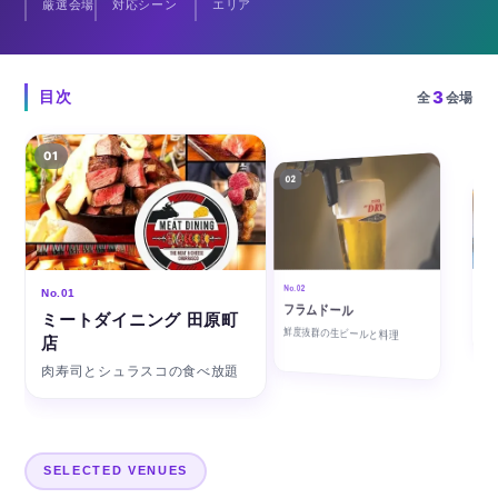
厳選会場
対応シーン
エリア
ル、スーパードライホールに入る総席数240席のビアレス
トラン、そしてスカイツリーを望むカウンター席のある
和牛焼肉店です。収容人数や貸切の条件は会場ごとに異
3
目次
全
会場
なるため、各会場の掲載ページとあわせてご確認くださ
い。
01
02
03
No.0
No.02
No.01
焼
フラムドール
EK
ミートダイニング 田原町
鮮度抜群の生ビールと料理
厳選
店
肉寿司とシュラスコの食べ放題
SELECTED VENUES