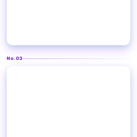
厳選ハラミと牛たんの大トロ
焼肉 牛壱心 浅草EKIMISE店
No.03
❯
浅草
焼肉