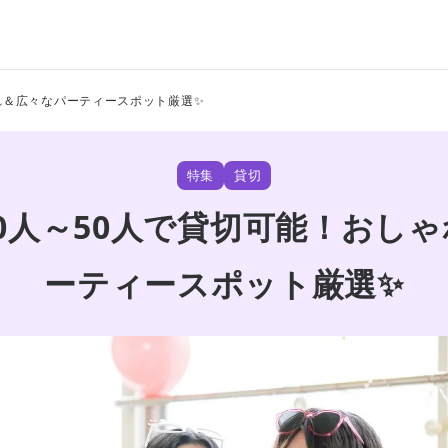
れ＆広々なパーティースポット厳選✨
特集
貸切
0人～50人で貸切可能！おし
ーティースポット厳選✨