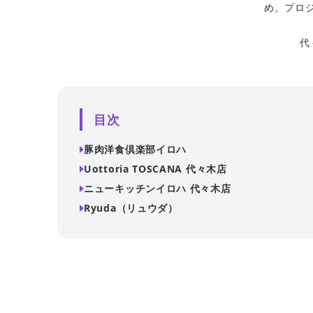
め。プロ
代
目次
豚肉洋食倶楽部イロハ
Uottoria TOSCANA 代々木店
ニューキッチンイロハ 代々木店
Ryuda（リュウダ）
こたつ個室席を完備しており、温かみのある空間でく