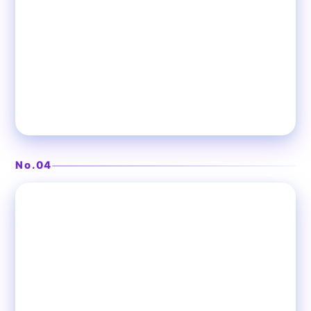
生演奏が響くモロッコ風の社交場
Robin Club
No.04
❯
表参道
洋食