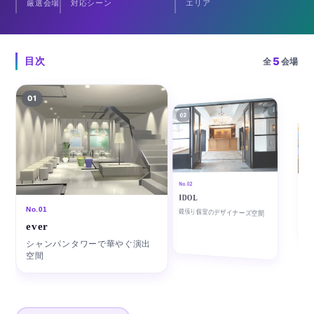
厳選会場
対応シーン
エリア
5
目次
全
会場
01
02
03
No.0
No.02
ル
IDOL
吹き
No.01
鏡張り個室のデザイナーズ空間
トロ
ever
シャンパンタワーで華やぐ演出
空間