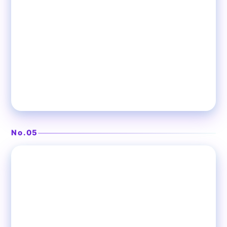
No.05
❯