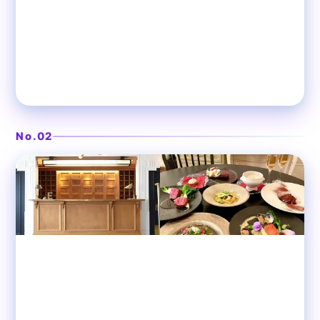
鏡張り個室のデザイナーズ空間
❯
IDOL
No.02
表参道
ダイニングバー