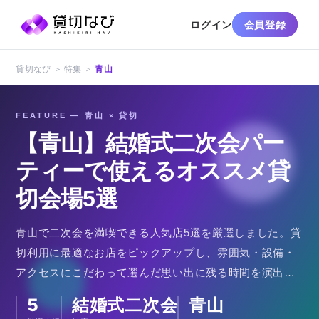
ログイン
会員登録
貸切なび ＞ 特集 ＞
青山
FEATURE — 青山 × 貸切
【青山】結婚式二次会パー
ティーで使えるオススメ貸
切会場5選
青山で二次会を満喫できる人気店5選を厳選しました。貸
切利用に最適なお店をピックアップし、雰囲気・設備・
アクセスにこだわって選んだ思い出に残る時間を演出で
きる空間ばかりです。
5
結婚式二次会
青山