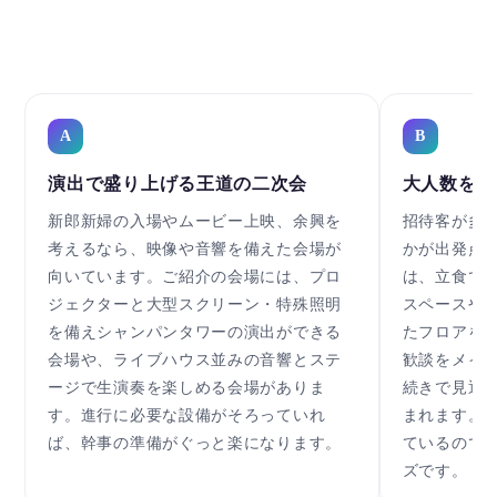
A
B
演出で盛り上げる王道の二次会
大人数を集
新郎新婦の入場やムービー上映、余興を
招待客が多
考えるなら、映像や音響を備えた会場が
かが出発点
向いています。ご紹介の会場には、プロ
は、立食で
ジェクターと大型スクリーン・特殊照明
スペースや
を備えシャンパンタワーの演出ができる
たフロアを
会場や、ライブハウス並みの音響とステ
歓談をメイ
ージで生演奏を楽しめる会場がありま
続きで見通
す。進行に必要な設備がそろっていれ
まれます。
ば、幹事の準備がぐっと楽になります。
ているので
ズです。