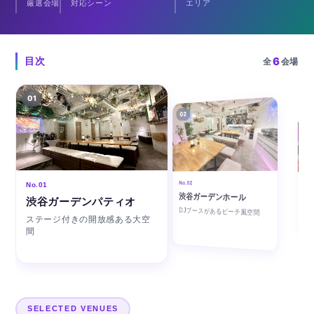
厳選会場
対応シーン
エリア
6
目次
全
会場
01
02
03
No.0
No.02
No.01
LA
渋谷ガーデンホール
渋谷ガーデンパティオ
レ
DJブースがあるビーチ風空間
音楽
ステージ付きの開放感ある大空
間
SELECTED VENUES