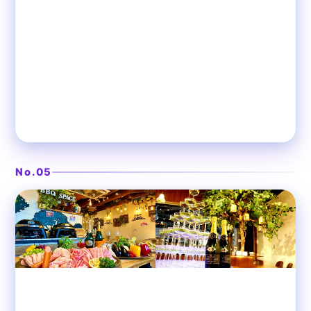
本格ビストロ料理の隠れ家
渋谷ガーデンスペース道玄坂
❯
店
No.05
渋谷
ビストロ肉酒場