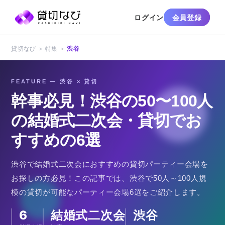
ログイン
会員登録
貸切なび ＞ 特集 ＞
渋谷
FEATURE — 渋谷 × 貸切
幹事必見！渋谷の50〜100人
の結婚式二次会・貸切でお
すすめの6選
渋谷で結婚式二次会におすすめの貸切パーティー会場を
お探しの方必見！この記事では、渋谷で50人～100人規
模の貸切が可能なパーティー会場6選をご紹介します。
6
結婚式二次会
渋谷