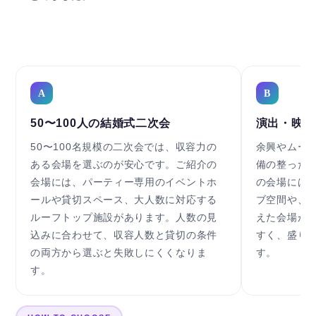
A
B
50〜100人の結婚式二次会
演出・映像
50〜100名規模の二次会では、収容力の
余興やムー
ある会場を選ぶのが安心です。ご紹介の
備の整った
会場には、パーティー専用のイベントホ
の会場には、
ールや貸切スペース、大人数に対応する
ブ空間や、
ルーフトップ施設があります。人数の見
えた会場が
込みに合わせて、収容人数と貸切の条件
すく、盛り
の両方から選ぶと失敗しにくくなりま
す。
す。