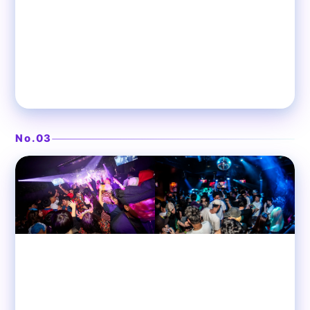
音楽が主役のクラブ空間
LAUREL TOKYO（ローレル
❯
東京）
No.03
渋谷
貸切パーティースペース