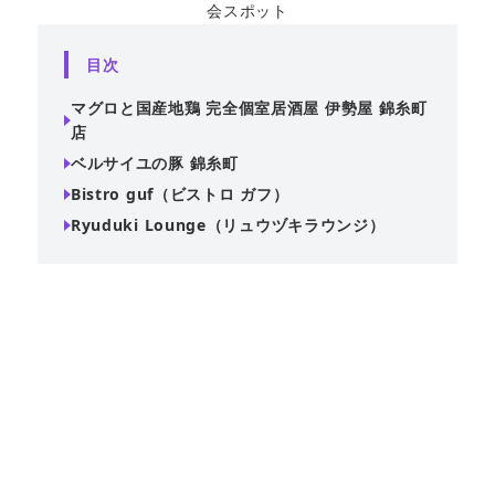
会スポット
目次
マグロと国産地鶏 完全個室居酒屋 伊勢屋 錦糸町
店
ベルサイユの豚 錦糸町
Bistro guf（ビストロ ガフ）
Ryuduki Lounge（リュウヅキラウンジ）
厳選されたマグロや信玄鶏を使用した料理が自慢で、 最大
80名様までの団体貸切パーティーにも対応しています。