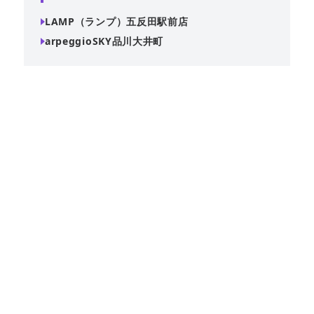
LAMP（ランプ）五反田駅前店
arpeggioSKY品川大井町
五反田駅から徒歩6分で、最大40名まで収容可能な広々とし
たスペースです。