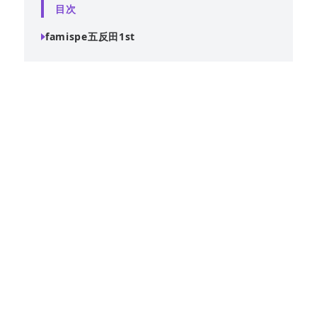
目次
famispe五反田1st
五反田エリアで貸切パーティーに対応可能な「famispe五反
田1st」。