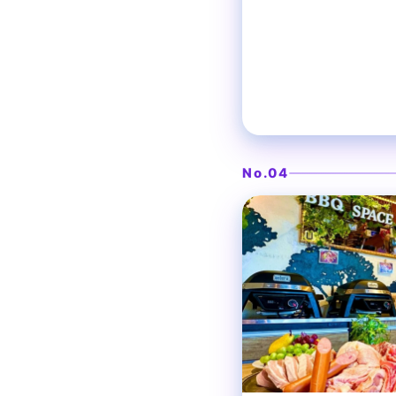
本格ビストロ料理の隠
渋谷ガーデ
No.04
渋谷
ビストロ肉酒場