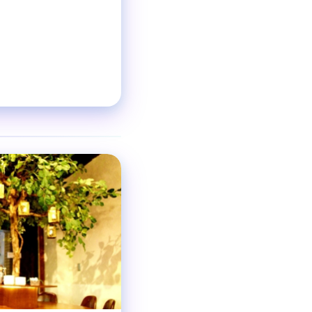
❯
ビストロ肉酒場
ジャンル
着席40名
貸切最小25-
収容人数
渋谷駅 徒歩5分
交通手段