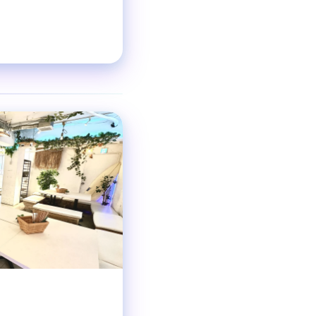
❯
貸切パーティース
ジャンル
着席50名
貸切最小25-
収容人数
渋谷駅 徒歩2分
交通手段
11:00〜翌0:00
営業時間