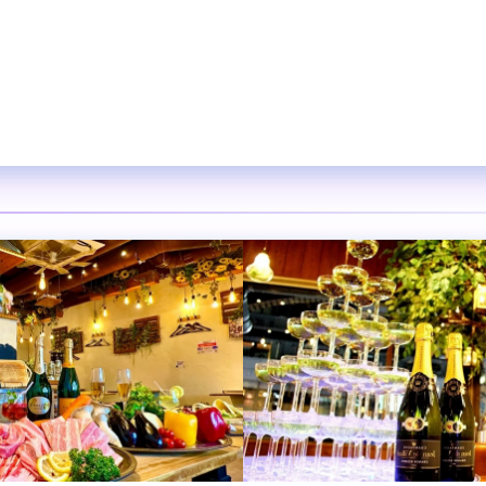
れ家
ンスペース道玄坂店