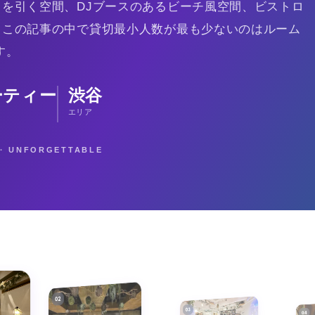
を引く空間、DJブースのあるビーチ風空間、ビストロ
、この記事の中で貸切最小人数が最も少ないのはルーム
す。
ーティー
渋谷
エリア
E · UNFORGETTABLE
02
03
04