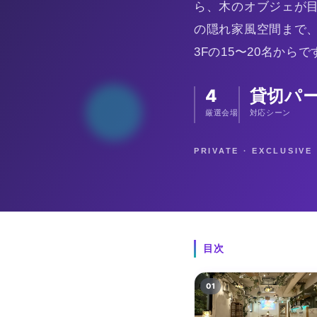
ら、木のオブジェが目
の隠れ家風空間まで
3Fの15〜20名からで
4
貸切パ
厳選会場
対応シーン
PRIVATE · EXCLUSIV
目次
01