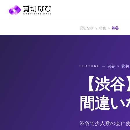
貸切なび ＞ 特集 ＞
渋谷
FEATURE — 渋谷 × 貸切
【渋谷
間違い
渋谷で少人数の会に