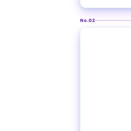
木のオブジェが映える
Casa Astei
No.02
神泉
パーティースペ