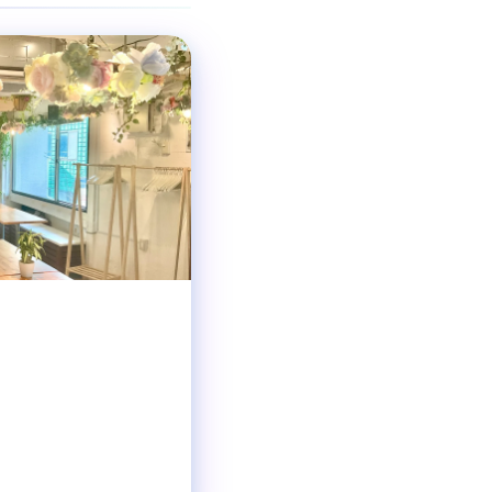
貸切パーティース
ジャンル
着席36名
貸切最小15-
収容人数
渋谷駅 徒歩2分
交通手段
11:00〜翌0:00
営業時間