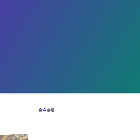
4
全
会場