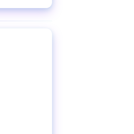
❯
パーティースペー
ジャンル
着席80名
収容人数
神泉駅 徒歩3分
交通手段
12:00〜22:00
営業時間