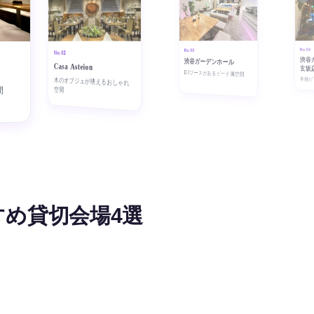
No.04
No.03
No.02
渋谷
渋谷ガーデンホール
Casa Asteion
玄坂
F
DJブースがあるビーチ風空間
本格
木のオブジェが映えるおしゃれ
空間
間
すめ貸切会場4選
る空間
ンルーム3F