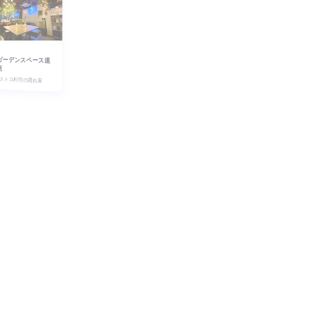
ガーデンスペース道
店
ビストロ料理の隠れ家
❯