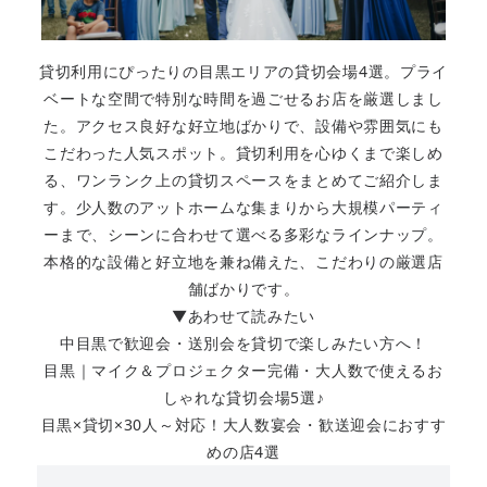
貸切利用にぴったりの目黒エリアの貸切会場4選。プライ
ベートな空間で特別な時間を過ごせるお店を厳選しまし
た。アクセス良好な好立地ばかりで、設備や雰囲気にも
こだわった人気スポット。貸切利用を心ゆくまで楽しめ
る、ワンランク上の貸切スペースをまとめてご紹介しま
す。少人数のアットホームな集まりから大規模パーティ
ーまで、シーンに合わせて選べる多彩なラインナップ。
本格的な設備と好立地を兼ね備えた、こだわりの厳選店
舗ばかりです。
▼あわせて読みたい
中目黒で歓迎会・送別会を貸切で楽しみたい方へ！
目黒｜マイク＆プロジェクター完備・大人数で使えるお
しゃれな貸切会場5選♪
目黒×貸切×30人～対応！大人数宴会・歓送迎会におすす
めの店4選