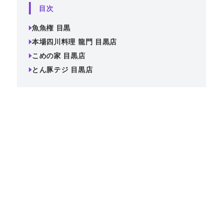
目次
魚魚権 目黒
本場四川料理 龍門 目黒店
こめの家 目黒店
とん豚テジ 目黒店
落ち着いた和の空間が広がり、大切な送別会にも最適な雰
囲気を演出します。