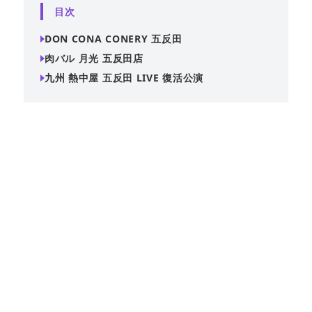
目次
DON CONA CONERY 五反田
肉バル 月光 五反田店
九州 熱中屋 五反田 LIVE 復活公演
五反田エリアで貸切パーティーに対応する『DON CONA
CONERY 五反田』。記事「【五反田】歓迎会・送別会を貸
切で楽しめるお店」で紹介された貸切対応スペースです。