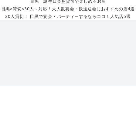
目黒｜誕生日会を貸切で楽しめるお店
目黒×貸切×30人～対応！大人数宴会・歓送迎会におすすめの店4選
20人貸切！ 目黒で宴会・パーティーするならココ！人気店5選
会や貸切イベントにも最適です。